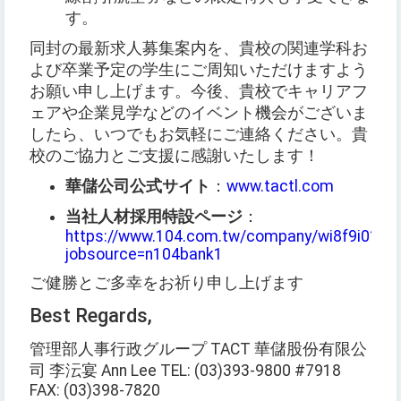
す。
同封の最新求人募集案内を、貴校の関連学科お
よび卒業予定の学生にご周知いただけますよう
お願い申し上げます。今後、貴校でキャリアフ
ェアや企業見学などのイベント機会がございま
したら、いつでもお気軽にご連絡ください。貴
校のご協力とご支援に感謝いたします！
華儲公司公式サイト
：
www.tactl.com
当社人材採用特設ページ
：
https://www.104.com.tw/company/wi8f9i0?
jobsource=n104bank1
ご健勝とご多幸をお祈り申し上げます
Best Regards,
管理部人事行政グループ TACT 華儲股份有限公
司 李沄宴 Ann Lee TEL: (03)393-9800 #7918
FAX: (03)398-7820