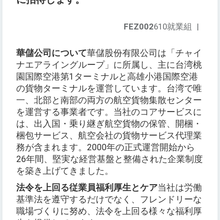
FEZ002
610就業組
|
華儲公司について
華儲股份有限公司は「チャイ
ナエアライングループ」に所属し、主に台湾桃
園国際空港第1ターミナルと高雄小港国際空港
の貨物ターミナルを運営しています。台湾で唯
一、北部と南部の両方の航空貨物集散センター
を運営する事業者です。当社のコアサービスに
は、出入国・乗り継ぎ航空貨物の保管、開梱・
梱包サービス、航空会社の貨物サービス代理業
務が含まれます。2000年の正式運営開始から
26年間、堅実な経営基盤と整備された企業制度
を築き上げてきました。
法令を上回る従業員福利厚生とケア
当社は労働
基準法を遵守するだけでなく、フレンドリーな
職場づくりに努め、法令を上回る様々な福利厚