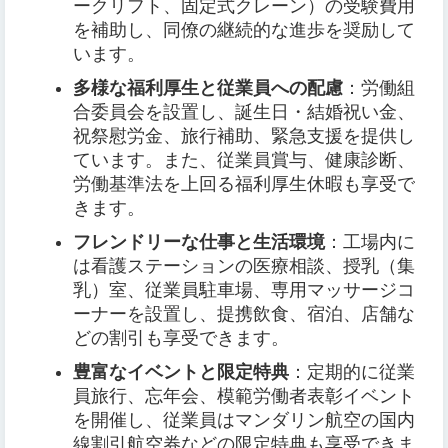
ークリフト、固定式クレーン）の受験費用
を補助し、同僚の継続的な進歩を奨励して
います。
多様な福利厚生と従業員への配慮
：労働組
合委員会を設置し、誕生日・結婚祝い金、
祝祭慰労金、旅行補助、緊急支援を提供し
ています。また、従業員賞与、健康診断、
労働基準法を上回る福利厚生休暇も享受で
きます。
フレンドリーな仕事と生活環境
：工場内に
は看護ステーションの医療相談、授乳（集
乳）室、従業員駐車場、専用マッサージコ
ーナーを設置し、提携飲食、宿泊、店舗な
どの割引も享受できます。
豊富なイベントと限定特典
：定期的に従業
員旅行、忘年会、模範労働者表彰イベント
を開催し、従業員はマンダリン航空の国内
線割引航空券などの限定特典も享受できま