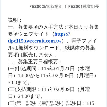
FEZ002
610就業組
|
FEZ001
就業組長
説明：
一、
募集要項の入手方法：本日より募集
要項ウェブサイト
（
https://
tipc115.twrecruit.com.tw
）
、
電子ファイ
ルは無料ダウンロード、紙媒体の募集
要項は販売しません。
二、
募集重要日程概要：
(一)
申込期間：
115
年
01
月
21
日
（
水曜
日
）14:00
から
115
年
02
月
09
日
（
月曜日
）
7:00
まで。
(二)
支払期限：
115
年
02
月
09
日
（
月曜
日
）24:00
まで。
(三)
第一試験
（
筆記試験
）
試験日：
115