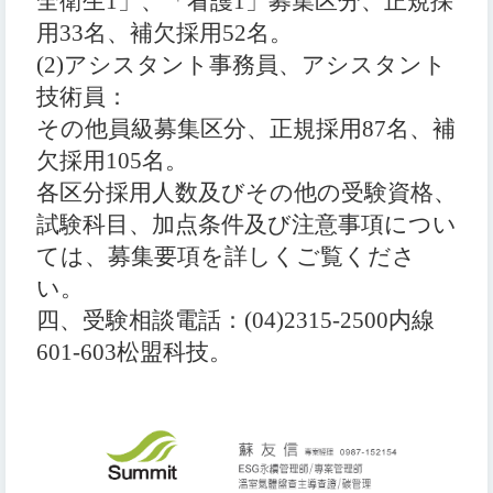
全衛生
1
」、「看護
1
」
募集区分、正規採
用
33
名、補欠採用
52
名。
(2)
アシスタント事務員、アシスタント
技術員：
その他員級募集区分、正規採用
87
名、補
欠採用
105
名。
各区分採用人数及びその他の受験資格、
試験科目、
加点条件及び注意事項につい
ては、募集要項を詳しくご覧くださ
い。
四、
受験相談電話：
(04)2315-2500
内線
601-603
松盟科技。