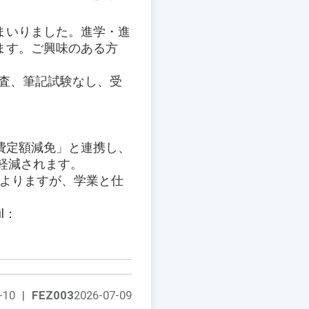
まいりました。進学・進
ます。ご興味のある方
審査、筆記試験なし、受
費定額減免」と連携し、
が軽減されます。
によりますが、学業と仕
l：
-10
|
FEZ003
2026-07-09