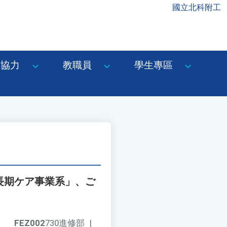
國立北科附工
協力
教職員
學生專區
・長期ケア事業系」、ご
FEZ002
730進修部
|