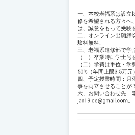
一、本校老福系は設立
修を希望される方々へ
は、誠意をもって受験
二、オンライン出願締切
験料無料。
三、老福系進修部で学
（一）卒業時に学士号
（二）学費は単位・学
50%（年間上限3.5
四、予定授業時間：月曜
事を両立させることが
六、お問い合わせ先：李静儀
jan19ice@gmail.com。