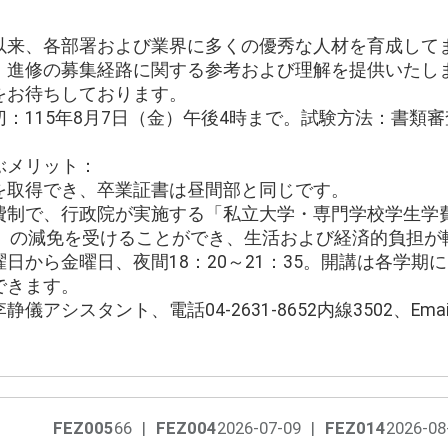
以来、各部署および業界に多くの優秀な人材を育成して
、進修の募集経路に関する参考および理解を提供いたし
をお待ちしております。
：115年8月7日（金）午後4時まで。試験方法：書類
ぶメリット：
を取得でき、卒業証書は昼間部と同じです。
費制で、行政院が実施する「私立大学・専門学校学生学
万元）の減免を受けることができ、生活および経済的負担
日から金曜日、夜間18：20～21：35。開講は各学期
できます。
アシスタント、電話04-2631-8652内線3502、Emai
FEZ005
66
|
FEZ004
2026-07-09
|
FEZ014
2026-08