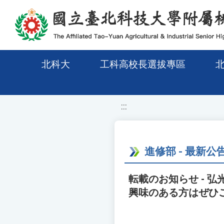
移至網頁之主要內容區位置
北科大
工科高校長選拔專區
:::
進修部 - 最新公
転載のお知らせ - 
興味のある方はぜひ