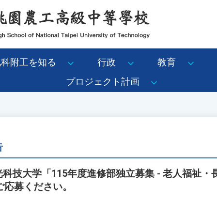
北科附工を知る
行政
教育
プロジェクト計画
告
弘光科技大学「115年度進修部独立募集 - 老人福祉
ご応募ください。