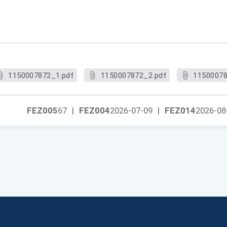
1150007872_1.pdf
1150007872_2.pdf
11500078
FEZ005
67
|
FEZ004
2026-07-09
|
FEZ014
2026-08