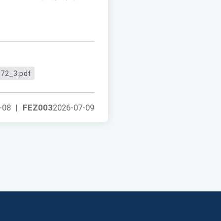
72_3.pdf
-08
|
FEZ003
2026-07-09