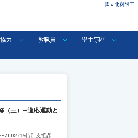
國立北科附工
協力
教職員
學生專區
修（三）—適応運動と
FEZ002
716特別支援課
|