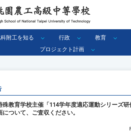
北科附工を知る
行政
教育
プロジェクト計画
告
特殊教育学校主催「114学年度適応運動シリーズ研
画について、ご査収ください。