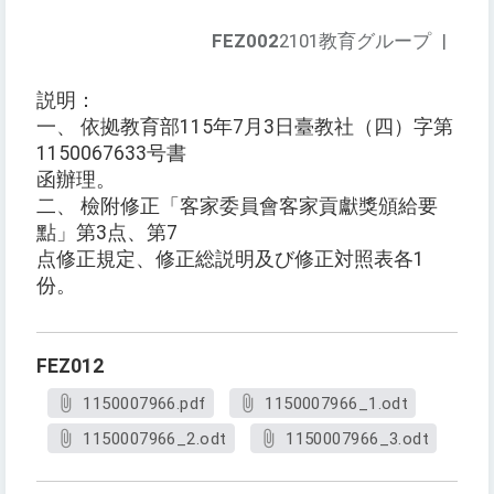
FEZ002
2101教育グループ
|
説明：
一、 依拠教育部115年7月3日臺教社（四）字第
1150067633号書
函辦理。
二、 檢附修正「客家委員會客家貢獻獎頒給要
點」第3点、第7
点修正規定、修正総説明及び修正対照表各1
份。
FEZ012
1150007966.pdf
1150007966_1.odt
1150007966_2.odt
1150007966_3.odt