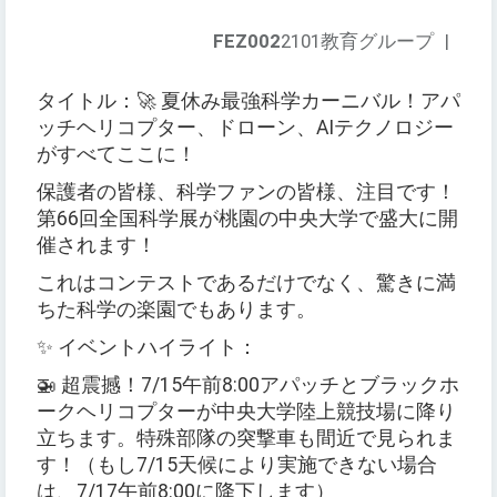
FEZ002
2101教育グループ
|
タイトル：
🚀
夏休み最強科学カーニバル！アパ
ッチヘリコプター、ドローン、
AI
テクノロジー
がすべてここに！
保護者の皆様、科学ファンの皆様、注目です！
第
66
回全国科学展が桃園の中央大学で盛大に開
催されます！
これはコンテストであるだけでなく、驚きに満
ちた科学の楽園でもあります。
✨
イベントハイライト：
🚁
超震撼！
7/15
午前
8:00
アパッチとブラックホ
ークヘリコプターが中央大学陸上競技場に降り
立ちます。特殊部隊の突撃車も間近で見られま
す！
（
もし
7/15
天候により実施できない場合
は、
7/17
午前
8:00
に降下します
）