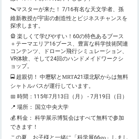
🛰
マスターが来た！
7/16
有名な天文学者、孫
維新教授が宇宙の創造性とビジネスチャンスを
探求します。
🎡
楽しくて学びやすい！
60
の特色あるブース
＋
テーマエリア
16
ブース、豊富な科学技術関連
コンテンツ、ドローン飛行シミュレーション、
VR
体験、そして
24
回のハンドメイドワークシ
ョップ。
🚍
超親切！
中壢駅とMRT
A21
環北駅からは無料
シャトルバスが運行しています。
📅
時間：
115
年
7
月
13
日
（
月
） - 7
月
19
日
（
日
）
📍
場所：
国立中央大学
💰
料金：
科学展示博覧会はすべて無料で参加
できます！
この夏、お子様と一緒に「科学展
66
go
」しまし