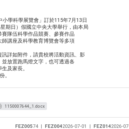
中小學科學展覽會」訂於115年7月13日
（星期日）假國立中央大學舉行，由本局
參賽隊伍科學作品競賽、參賽作品
大師講座及科學教育博覽會等多項
資訊詳如附件，請貴校將活動資訊、影
，並放置跑馬燈文字，也可透過各
學生及家長。
1份。
1150007644_1.docx
FEZ005
74
|
FEZ004
2026-07-01
|
FEZ014
2026-07