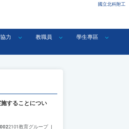
國立北科附工
協力
教職員
學生專區
実施することについ
002
2101教育グループ
|