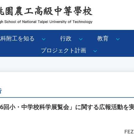
北科附工を知る
行政
教育
プロジェクト計画
告
66回小・中学校科学展覧会」に関する広報活動を
。
FEZ