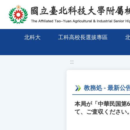
移至網頁之主要內容區位置
北科大
工科高校長選拔專區
:::
教務処 - 最新公
本局が「中華民国第
て、ご査収ください