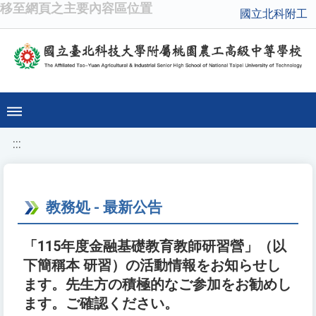
移至網頁之主要內容區位置
國立北科附工
:::
教務処 - 最新公告
「115年度金融基礎教育教師研習營」（以
下簡稱本 研習）の活動情報をお知らせし
ます。先生方の積極的なご参加をお勧めし
ます。ご確認ください。