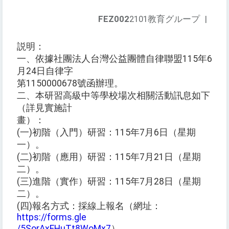
FEZ002
2101教育グループ
|
説明：
一、依據社團法人台灣公益團體自律聯盟115年6
月24日自律字
第1150000678號函辦理。
二、本研習高級中等學校場次相關活動訊息如下
（詳見實施計
畫）：
(一)初階（入門）研習：115年7月6日（星期
一）。
(二)初階（應用）研習：115年7月21日（星期
二）。
(三)進階（實作）研習：115年7月28日（星期
二）。
(四)報名方式：採線上報名（網址：
https://forms.gle
/5SorAxFHuTt8WoMx7
）