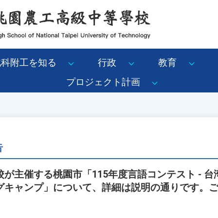
北科附工を知る
行政
教育
プロジェクト計画
告
が主催する桃園市「115年度言語コンテスト - 
グキャンプ」について、詳細は説明の通りです。