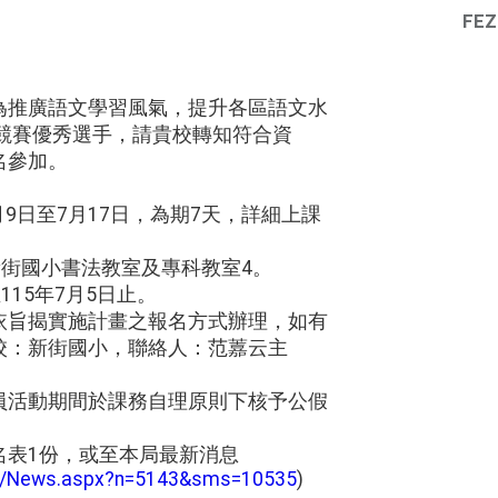
FEZ
為推廣語文學習風氣，提升各區語文水
文競賽優秀選手，請貴校轉知符合資
名參加。
7月9日至7月17日，為期7天，詳細上課
新街國小書法教室及專科教室4。
115年7月5日止。
依旨揭實施計畫之報名方式辦理，如有
校：新街國小，聯絡人：范䕒云主
員活動期間於課務自理原則下核予公假
名表1份，或至本局最新消息
tw/News.aspx?n=5143&sms=10535
)