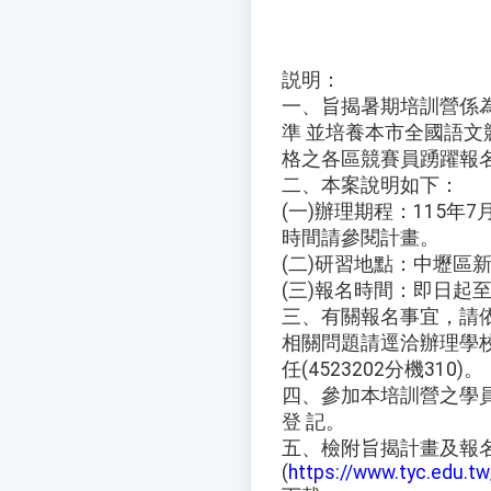
説明：
一、旨揭暑期培訓營係
準 並培養本市全國語
格之各區競賽員踴躍報
二、本案說明如下：
(一)辦理期程：115年
時間請參閱計畫。
(二)研習地點：中壢區
(三)報名時間：即日起至
三、有關報名事宜，請
相關問題請逕洽辦理學
任(4523202分機310)。
四、參加本培訓營之學
登 記。
五、檢附旨揭計畫及報
(
https://www.tyc.edu.