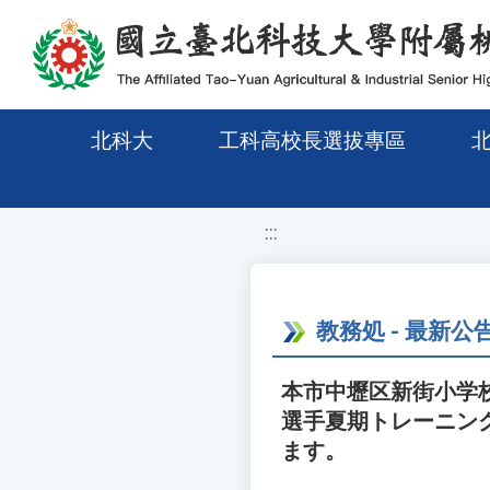
移至網頁之主要內容區位置
北科大
工科高校長選拔專區
:::
教務処 - 最新公
本市中壢区新街小学校
選手夏期トレーニン
ます。