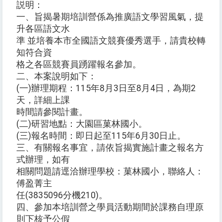
説明：
一、旨揭暑期培訓營係為推廣語文學習風氣，提
升各區語文水
準 並培養本市全國語文競賽優秀選手，請貴校轉
知符合資
格之各區競賽員踴躍報名參加。
二、本案說明如下：
(一)辦理期程：115年8月3日至8月4日，為期2
天，詳細上課
時間請參閱計畫。
(二)研習地點：大園區菓林國小。
(三)報名時間：即日起至115年6月30日止。
三、有關報名事宜，請依旨揭實施計畫之報名方
式辦理，如有
相關問題請逕洽辦理學校：菓林國小，聯絡人：
傅盈菁主
任(3835096分機210)。
四、參加本培訓營之學員活動期間於課務自理原
則下核予公假