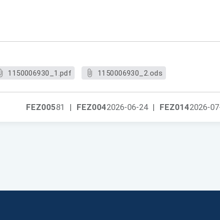
1150006930_1.pdf
1150006930_2.ods
FEZ005
81
|
FEZ004
2026-06-24
|
FEZ014
2026-07