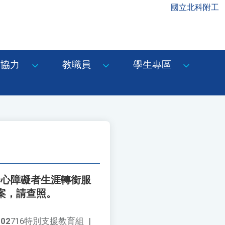
國立北科附工
協力
教職員
學生專區
身心障礙者生涯轉銜服
案，請查照。
002
716特別支援教育組
|