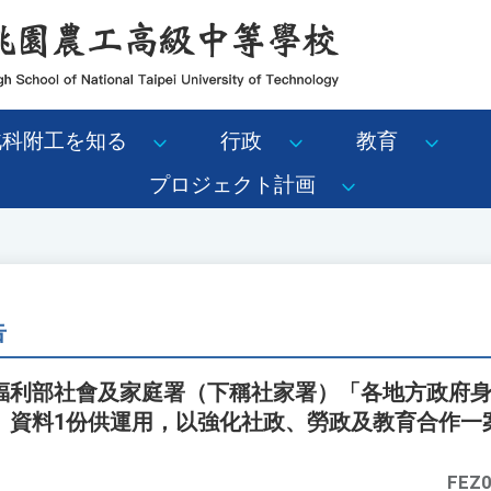
北科附工を知る
行政
教育
プロジェクト計画
告
福利部社會及家庭署（下稱社家署）「各地方政府
」資料1份供運用，以強化社政、勞政及教育合作一
FEZ