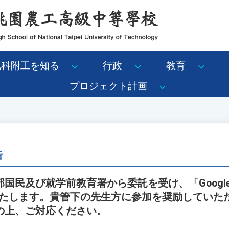
北科附工を知る
行政
教育
プロジェクト計画
告
及び就学前教育署から委託を受け、「Google Apps 
催いたします。貴管下の先生方に参加を奨励してい
の上、ご対応ください。