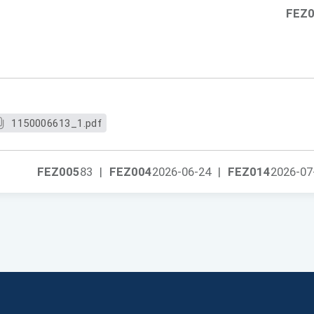
FEZ
1150006613_1.pdf
FEZ005
83
|
FEZ004
2026-06-24
|
FEZ014
2026-07