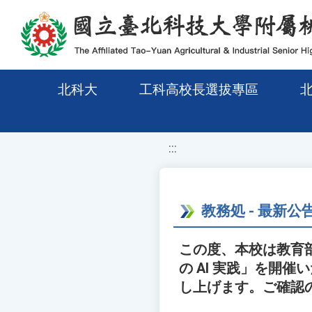
移至網頁之主要內容區位置
北科大
工科高校長選拔專區
:::
教務処 - 最新公
この度、本校は教育部国民
の AI 実践」を開
し上げます。ご確認