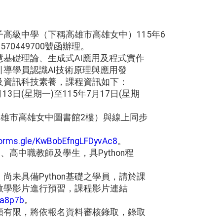
高級中學（下稱高雄市高雄女中）115年6
70449700號函辦理。
基礎理論、生成式AI應用及程式實作
導學員認識AI技術原理與應用發
及資訊科技素養，課程資訊如下：
13日(星期一)至115年7月17日(星期
高雄市高雄女中圖書館2樓）與線上同步
forms.gle/KwBobEfngLFDyvAc8
。
、高中職教師及學生，具Python程
。
尚未具備Python基礎之學員，請於課
教學影片進行預習，課程影片連結
/pa8p7b
。
額有限，將依報名資料審核錄取，錄取