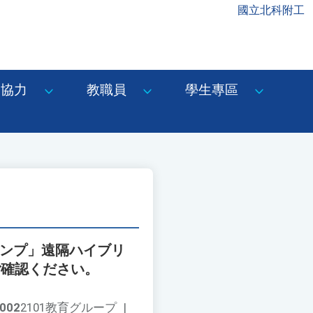
國立北科附工
協力
教職員
學生專區
ャンプ」遠隔ハイブリ
ご確認ください。
002
2101教育グループ
|