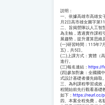
説明：
一、依據高雄市高雄女子
月2日高市雄女圖字第115
二、旨揭營隊以人工智慧
為主軸，透過實作課程引
展趨勢，提升運算思維
(一)研習時間：115年7月
五)，共5日。
(二)上課方式：實體（
進行。
(三)報名連結：
https://
(四)參加對象：全國國中
式設計基礎者優先錄取
三、為利課程學習成效，
程開始前先行觀看基礎
如下：
https://reurl.cc
四、本案全程免費，名