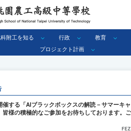
北科附工を知る
行政
教育
プロジェクト計画
告
開催する「AIブラックボックスの解読－サマーキ
、皆様の積極的なご参加をお待ちしております。
FEZ