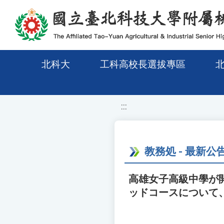
移至網頁之主要內容區位置
北科大
工科高校長選拔專區
:::
教務処 - 最新公
高雄女子高級中學が
ッドコースについて