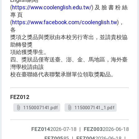
English網站
(
https://www.coolenglish.edu.tw/
) 及 臉 書 粉 絲
專 頁
(
https://www.facebook.com/coolenglish.tw
)，
各
獎項之獎品與獎狀由本校另行寄出，並請貴校協
助轉發獎
項給獲獎學生。
四、獎狀品僅寄送臺、澎、金、馬地區，海外臺
灣學校請由該
校在臺聯絡代表聯繫承辦單位領取獎勵品。
FEZ012
1150007141.pdf
1150007141_1.pdf
FEZ014
2026-07-18
|
FEZ003
2026-06-18
FEZ005
85
|
FEZ004
2026-06-18
|