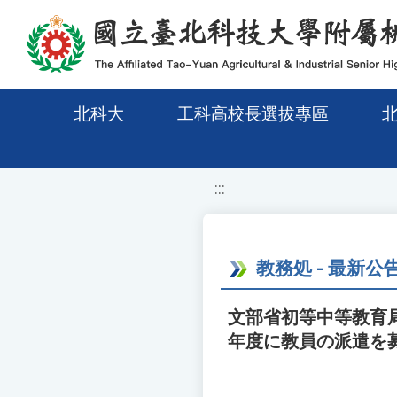
移至網頁之主要內容區位置
北科大
工科高校長選拔專區
:::
教務処 - 最新公
文部省初等中等教育局
年度に教員の派遣を