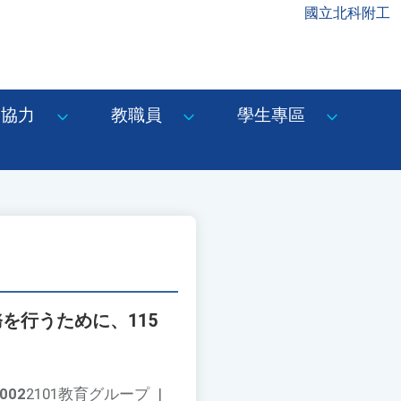
國立北科附工
協力
教職員
學生專區
を行うために、115
002
2101教育グループ
|