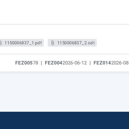
1150006837_1.pdf
1150006837_2.odt
FEZ005
78
|
FEZ004
2026-06-12
|
FEZ014
2026-08