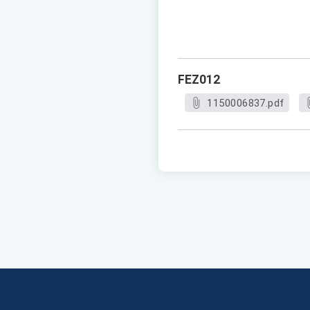
FEZ012
1150006837.pdf