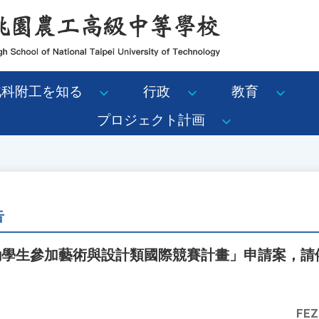
北科附工を知る
行政
教育
プロジェクト計画
告
鼓勵學生參加藝術與設計類國際競賽計畫」申請案，請
FEZ