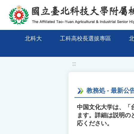
移至網頁之主要內容區位置
北科大
工科高校長選拔專區
:::
教務処 - 最新公
中国文化大学は、「
ます。詳細は説明の
応ください。