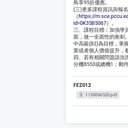
鳥享95折優惠。
(三)更多課程資訊與報
（
https://m.sce.pccu.e
id=0K35B5067
）。
三、課程目標：加強學
面，做一全面性的衝刺
中高級(B2)為目標，
業或者個人價值提升，
四、若有相關問題請洽詢承辦
分機8553或總機1；郵件信箱y
FEZ012
1150006555.pdf