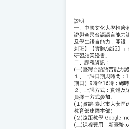
説明：
一、中國文化大學推廣
證與全民台語語言能力
及學生語言能力，開設
刺班】【實體/遠距】
研習結業證書。
二、課程資訊：
(一)臺灣台語語言能力
１、上課日期與時間：11
期日）9時至16時；總
２、上課方式：實體及遠距
員擇一方式參加。
(１)實體-臺北市大安區
教育部建國本部）。
(２)遠距教學-Google m
(二)課程費用：新臺幣5