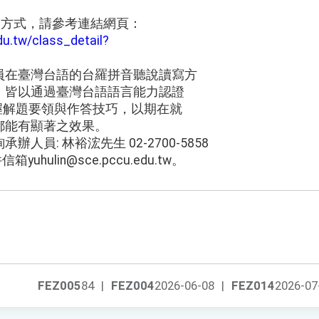
名方式，請參考連結網頁：
du.tw/class_detail?
員在臺灣台語的台羅拼音聽說讀寫方
。皆以通過臺灣台語語言能力認證
掌握解題要領與作答技巧，以期在就
都能有顯著之效果。
人員: 林裕浤先生 02-2700-5858
uhulin@sce.pccu.edu.tw。
FEZ005
84
|
FEZ004
2026-06-08
|
FEZ014
2026-07