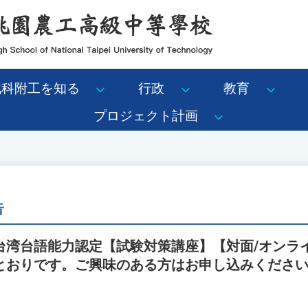
北科附工を知る
行政
教育
プロジェクト計画
告
台湾台語能力認定【試験対策講座】【対面/オンラ
とおりです。ご興味のある方はお申し込みくださ