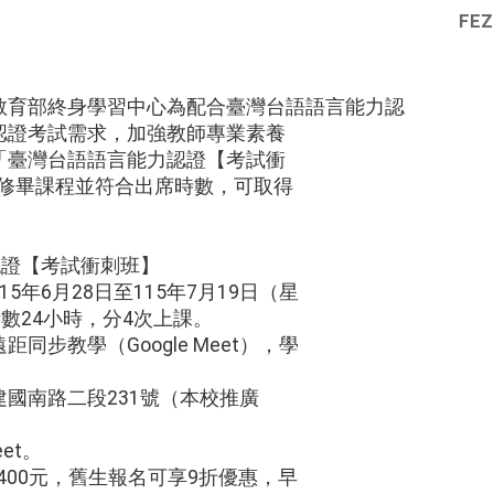
FEZ
教育部終身學習中心為配合臺灣台語語言能力認
認證考試需求，加強教師專業素養
「臺灣台語語言能力認證【考試衝
」修畢課程並符合出席時數，可取得
認證【考試衝刺班】
5年6月28日至115年7月19日（星
時數24小時，分4次上課。
同步教學（Google Meet），學
建國南路二段231號（本校推廣
eet。
,400元，舊生報名可享9折優惠，早