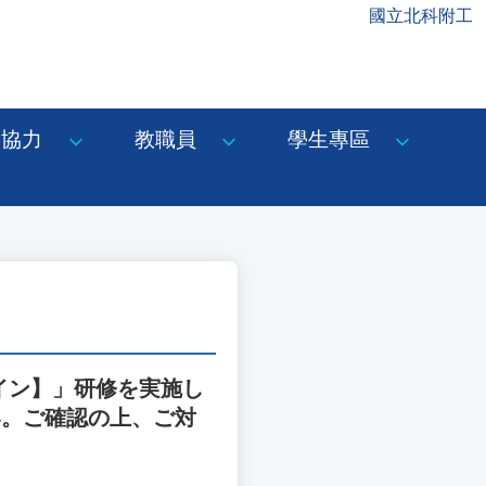
國立北科附工
協力
教職員
學生專區
イン】」研修を実施し
い。ご確認の上、ご対