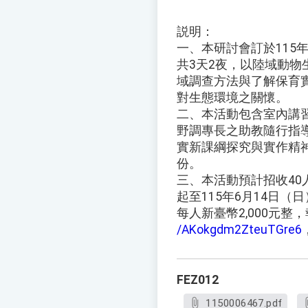
説明：
一、本研討會訂於115年
共3天2夜，以陸域動
域調查方法與了解保育
對生態環境之關懷。
二、本活動包含室內講
野調專長之助教隨行指
實新課綱探究與實作精
份。
三、本活動預計招收40
起至115年6月14日
每人新臺幣2,000元整
/AKokgdm2ZteuTGre6
FEZ012
1150006467.pdf