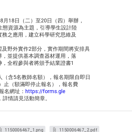
8月18日（二）至20日（四）舉辦，
物生態資源為主題，引導學生設計陸
實務之應用，建立科學研究思維及
習及野外實作2部分，實作期間將安排具
導，並提供基本調查器材運用，落
神，全程參與者將頒予結業證書1
人（含5名教師名額），報名期限自即日
（日）止（額滿即停止報名），報名費
，報名網址：
https://forms.gle
，詳情請見活動簡章。
1150006467_1.png
1150006467_2.pdf