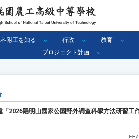
北科附工を知る
行政
教育
プロジェクト計画
告
處「2026陽明山國家公園野外調查科學方法研習工
FEZ