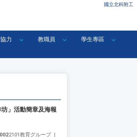
國立北科附工
協力
教職員
學生專區
作坊」活動簡章及海報
002
2101教育グループ
|