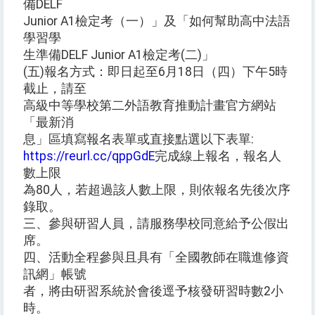
備DELF
Junior A1檢定考（一）」及「如何幫助高中法語
學習學
生準備DELF Junior A1檢定考(二)」
(五)報名方式：即日起至6月18日（四）下午5時
截止，請至
高級中等學校第二外語教育推動計畫官方網站
「最新消
息」區填寫報名表單或直接點選以下表單:
https://reurl.cc/qppGdE
完成線上報名，報名人
數上限
為80人，若超過該人數上限，則依報名先後次序
錄取。
三、參與研習人員，請服務學校同意給予公假出
席。
四、活動全程參與且具有「全國教師在職進修資
訊網」帳號
者，將由研習系統於會後逕予核發研習時數2小
時。