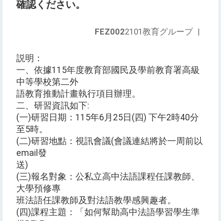
確認ください。
FEZ002
2101教育グループ
|
説明：
一、依據115年度教育部國民及學前教育署高級
中等學校第二外
語教育推動計畫執行項目辦理。
二、研習資訊如下:
(一)研習日期：115年6月25日(四) 下午2時40分
至5時。
(二)研習地點：視訊會議(會議連結將於一周前以
email發
送)
(三)報名對象：公私立高中法語課程任課教師、
大學預修專
班法語任課教師及對法語教學感興趣者。
(四)課程主題：「如何幫助高中法語學習學生準