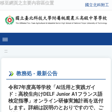
移至網頁之主要內容區位置
國立北科附工
:::
教務処 - 最新公告
令和7年度高等学校「AI活用と実践ガイ
ド：高校生向けDELF Junior A1フランス語
検定指導」オンライン研修実施計画を送付
します。詳細は説明のとおりですので、ご