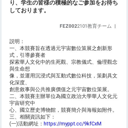
り、学生の皆様の積極的なご参加をお待ち
しております。
FEZ002
2101教育チーム
|
説明：
一、本競賽旨在透過元宇宙數位策展之創新形
式，引導參賽者
探索華人文化中的生死觀、宗教儀式、倫理觀念
與生命想
像，並運用沉浸式與互動式數位科技，策劃具文
化深度、
創意敘事與公共推廣價值之元宇宙數位策展。
二、本競賽主辦單位為國立政治大學華人文化元
宇宙研究中
心、國立歷史博物館，競賽簡介與海報如附件。
三、相關資訊如下：
(一)活動網址：
https://myppt.cc/9kfCxM