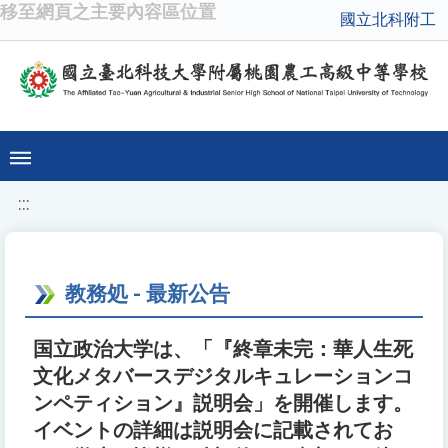
移至網頁之主要內容區位置
國立北科附工
:::
教務処 - 最新公告
国立政治大学は、「『終章未完：華人生死
文化メタバースデジタルキュレーションコ
ンペティション』説明会」を開催します。
イベントの詳細は説明会に記載されてお