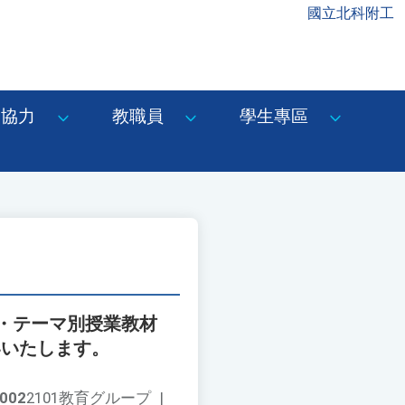
國立北科附工
協力
教職員
學生專區
・テーマ別授業教材
いいたします。
002
2101教育グループ
|