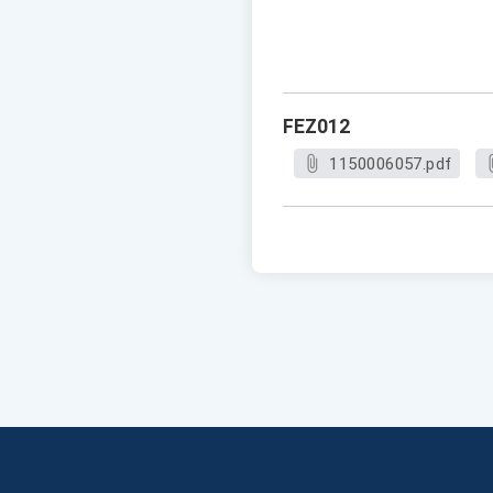
FEZ012
1150006057.pdf