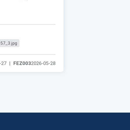
57_3.jpg
-27
|
FEZ003
2026-05-28