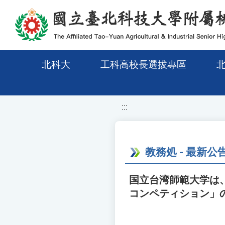
移至網頁之主要內容區位置
北科大
工科高校長選拔專區
:::
教務処 - 最新公
国立台湾師範大学は
コンペティション」