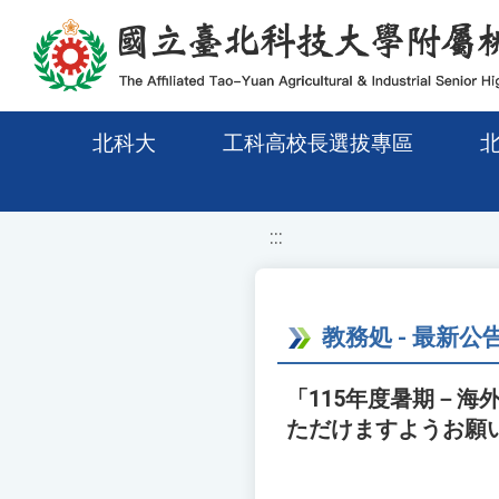
移至網頁之主要內容區位置
北科大
工科高校長選拔專區
:::
教務処 - 最新公
「115年度暑期－
ただけますようお願