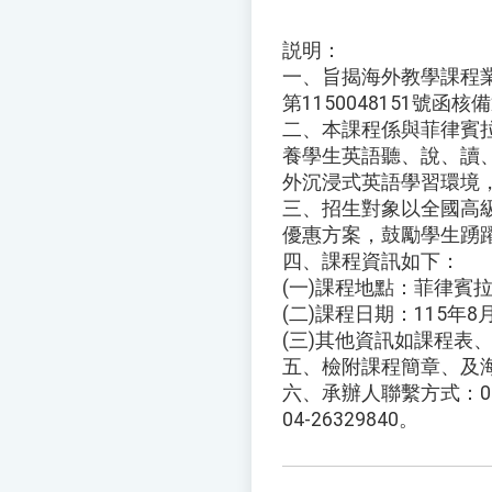
説明：
一、旨揭海外教學課程業經
第1150048151號函核
二、本課程係與菲律賓
養學生英語聽、說、讀
外沉浸式英語學習環境
三、招生對象以全國高
優惠方案，鼓勵學生踴
四、課程資訊如下：
(一)課程地點：菲律賓
(二)課程日期：115年8
(三)其他資訊如課程表
五、檢附課程簡章、及
六、承辦人聯繫方式：04-
04-26329840。