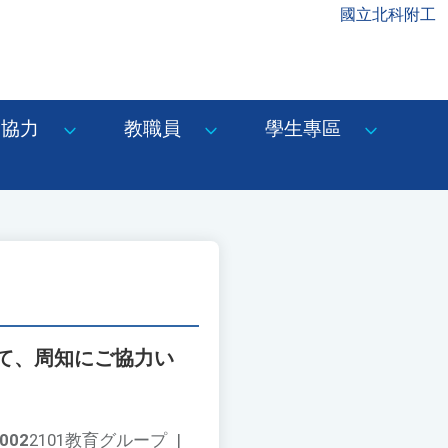
國立北科附工
協力
教職員
學生專區
て、周知にご協力い
002
2101教育グループ
|