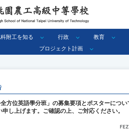
北科附工を知る
行政
教育
プロジェクト計画
告
海外全方位英語學分班」の募集要項とポスターについ
い申し上げます。ご確認の上、ご対応ください。
FEZ