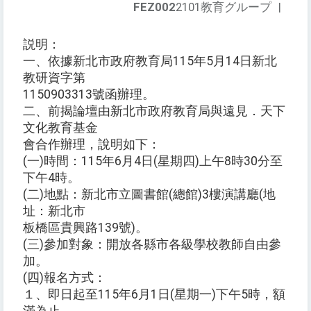
FEZ002
2101教育グループ
|
説明：
一、依據新北市政府教育局115年5月14日新北
教研資字第
1150903313號函辦理。
二、前揭論壇由新北市政府教育局與遠見．天下
文化教育基金
會合作辦理，說明如下：
(一)時間：115年6月4日(星期四)上午8時30分至
下午4時。
(二)地點：新北市立圖書館(總館)3樓演講廳(地
址：新北市
板橋區貴興路139號)。
(三)參加對象：開放各縣市各級學校教師自由參
加。
(四)報名方式：
１、即日起至115年6月1日(星期一)下午5時，額