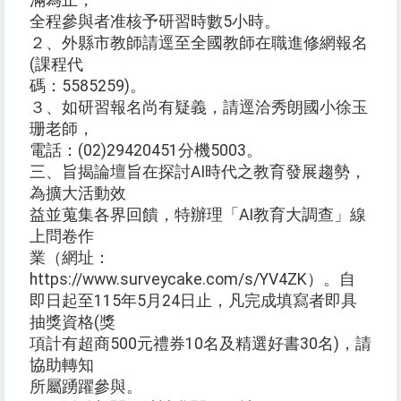
滿為止，
全程參與者准核予研習時數5小時。
２、外縣市教師請逕至全國教師在職進修網報名
(課程代
碼：5585259)。
３、如研習報名尚有疑義，請逕洽秀朗國小徐玉
珊老師，
電話：(02)29420451分機5003。
三、旨揭論壇旨在探討AI時代之教育發展趨勢，
為擴大活動效
益並蒐集各界回饋，特辦理「AI教育大調查」線
上問卷作
業（網址：
https://www.surveycake.com/s/YV4ZK）。自
即日起至115年5月24日止，凡完成填寫者即具
抽獎資格(獎
項計有超商500元禮券10名及精選好書30名)，請
協助轉知
所屬踴躍參與。