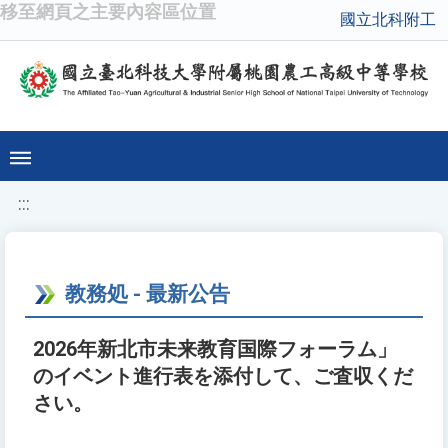
移至網頁之主要內容區位置
國立北科附工
:::
教務処 - 最新公告
2026年新北市未来教育国際フォーラム」
のイベント進行表を添付して、ご査収くだ
さい。