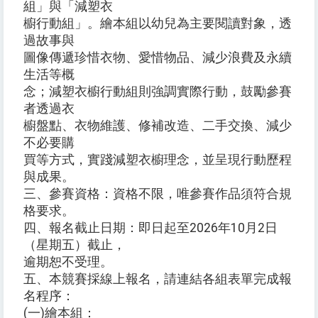
組」與「減塑衣
櫥行動組」。繪本組以幼兒為主要閱讀對象，透
過故事與
圖像傳遞珍惜衣物、愛惜物品、減少浪費及永續
生活等概
念；減塑衣櫥行動組則強調實際行動，鼓勵參賽
者透過衣
櫥盤點、衣物維護、修補改造、二手交換、減少
不必要購
買等方式，實踐減塑衣櫥理念，並呈現行動歷程
與成果。
三、參賽資格：資格不限，唯參賽作品須符合規
格要求。
四、報名截止日期：即日起至2026年10月2日
（星期五）截止，
逾期恕不受理。
五、本競賽採線上報名，請連結各組表單完成報
名程序：
(一)繪本組：