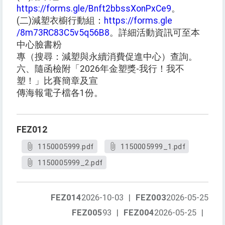
https://forms.gle/Bnft2bbssXonPxCe9
。
(二)減塑衣櫥行動組：
https://forms.gle
/8m73RC83C5v5q56B8
。詳細活動資訊可至本
中心臉書粉
專（搜尋：減塑與永續消費促進中心）查詢。
六、隨函檢附「2026年金塑獎-我行！我不
塑！」比賽簡章及宣
傳海報電子檔各1份。
FEZ012
1150005999.pdf
1150005999_1.pdf
1150005999_2.pdf
FEZ014
2026-10-03
|
FEZ003
2026-05-25
FEZ005
93
|
FEZ004
2026-05-25
|