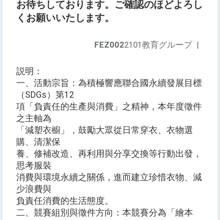
お待ちしております。ご確認のほどよろし
くお願いいたします。
FEZ002
2101教育グループ
|
説明：
一、活動宗旨：為積極響應聯合國永續發展目標
（SDGs）第12
項「負責任的生產與消費」之精神，本年度徵件
之主軸為
「減塑衣櫥」，鼓勵大眾從日常穿衣、衣物選
購、清潔保
養、修補改造、再利用與分享交換等行動出發，
思考服裝
消費與環境永續之關係，進而建立珍惜衣物、減
少浪費與
負責任消費的生活態度。
二、競賽組別與徵件方向：本競賽分為「繪本