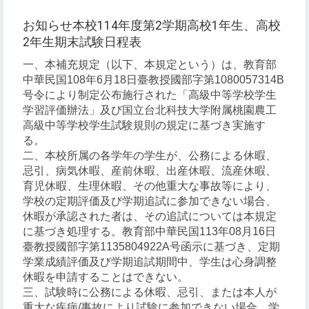
お知らせ本校114年度第2学期高校1年生、高校
2年生期末試験日程表
一、本補充規定（以下、本規定という）は、教育部
中華民国108年6月18日臺教授國部字第1080057314B
号令により制定公布施行された「高級中等学校学生
学習評価辦法」及び国立台北科技大学附属桃園農工
高級中等学校学生試験規則の規定に基づき実施す
る。
二、本校所属の各学年の学生が、公務による休暇、
忌引、病気休暇、産前休暇、出産休暇、流産休暇、
育児休暇、生理休暇、その他重大な事故等により、
学校の定期評価及び学期追試に参加できない場合、
休暇が承認された者は、その追試については本規定
に基づき処理する。教育部中華民国113年08月16日
臺教授國部字第1135804922A号函示に基づき、定期
学業成績評価及び学期追試期間中、学生は心身調整
休暇を申請することはできない。
三、試験時に公務による休暇、忌引、または本人が
重大な疾病/事故により試験に参加できない場合、学