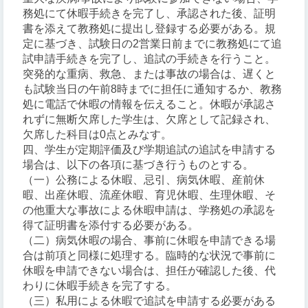
務処にて休暇手続きを完了し、承認された後、証明
書を添えて教務処に提出し登録する必要がある。規
定に基づき、試験日の2営業日前までに教務処にて追
試申請手続きを完了し、追試の手続きを行うこと。
突発的な重病、救急、または事故の場合は、遅くと
も試験当日の午前8時までに担任に通知するか、教務
処に電話で休暇の情報を伝えること。休暇が承認さ
れずに無断欠席した学生は、欠席として記録され、
欠席した科目は0点とみなす。
四、学生が定期評価及び学期追試の追試を申請する
場合は、以下の各項に基づき行うものとする。
（一）公務による休暇、忌引、病気休暇、産前休
暇、出産休暇、流産休暇、育児休暇、生理休暇、そ
の他重大な事故による休暇申請は、学務処の承認を
得て証明書を添付する必要がある。
（二）病気休暇の場合、事前に休暇を申請できる場
合は前項と同様に処理する。臨時的な状況で事前に
休暇を申請できない場合は、担任が確認した後、代
わりに休暇手続きを完了する。
（三）私用による休暇で追試を申請する必要がある