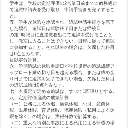
学生は、学校の定期評価の2営業日前までに教務処に
て追試申請表を受け取り、申請手続きを完了するこ
と。
五、学生が休暇を承認され、追試申請手続きを完了
した場合、追試日は試験終了日または帰校日
の第1時限目に直接教務処にて追試を受けることと
し、教室に入ることはできない。日程に従って追試
に参加すること。それ以外の場合は、欠席した科目
は0点とみなす。
目以零分計算。
六、学期追試の休暇申請日が学校規定の追試成績ア
ップロード締め切り日を超える場合、または締め切
り日までに追試を完了できない場合、欠席した科目
の追試成績は0点とみなす。
七、本規定で定める追試は、すべて1回限りとする。
八、定期評価追試の成績計算：
（一）公務による休暇、病気休暇、忌引、産前休
暇、出産休暇、育児休暇、流産休暇（私用による休
暇を除く）の場合は、実得分数で計算する。
（二）重大な特別な事故による私用による休暇の場