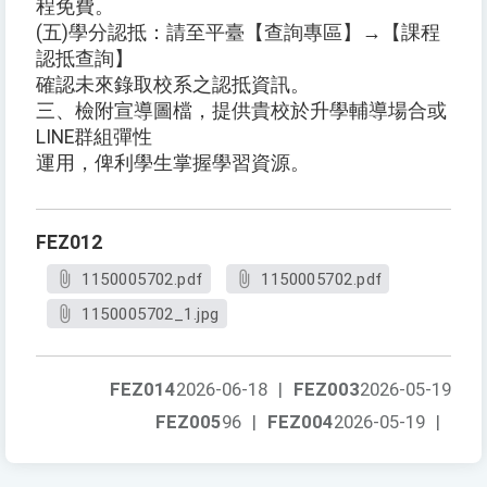
程免費。
(五)學分認抵：請至平臺【查詢專區】→【課程
認抵查詢】
確認未來錄取校系之認抵資訊。
三、檢附宣導圖檔，提供貴校於升學輔導場合或
LINE群組彈性
運用，俾利學生掌握學習資源。
FEZ012
1150005702.pdf
1150005702.pdf
1150005702_1.jpg
FEZ014
2026-06-18
|
FEZ003
2026-05-19
FEZ005
96
|
FEZ004
2026-05-19
|