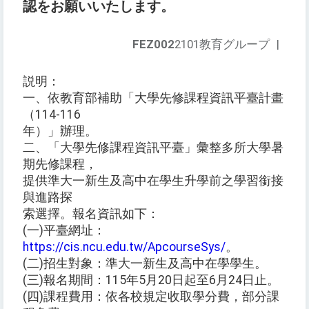
認をお願いいたします。
FEZ002
2101教育グループ
|
説明：
一、依教育部補助「大學先修課程資訊平臺計畫
（114-116
年）」辦理。
二、「大學先修課程資訊平臺」彙整多所大學暑
期先修課程，
提供準大一新生及高中在學生升學前之學習銜接
與進路探
索選擇。報名資訊如下：
(一)平臺網址：
https://cis.ncu.edu.tw/ApcourseSys/
。
(二)招生對象：準大一新生及高中在學學生。
(三)報名期間：115年5月20日起至6月24日止。
(四)課程費用：依各校規定收取學分費，部分課