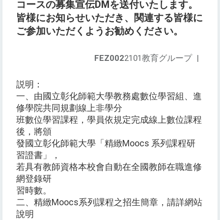
コースの募集宣伝DMを送付いたします。
皆様にお知らせいただき、関連する皆様に
ご参加いただくようお勧めください。
FEZ002
2101教育グループ
|
説明：
一、由國立彰化師範大學教務處數位學習組、進
修學院共同規劃線上非學分
班數位學習課程，學員依規定完成線上數位課程
後，將頒
發國立彰化師範大學「精緻Moocs 系列課程研
習證書」，
若具有教師資格本校會自動在全國教師在職進修
網登錄研
習時數。
二、精緻Moocs系列課程之招生簡章，請詳網站
說明