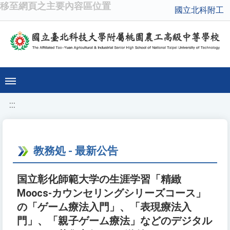
移至網頁之主要內容區位置
國立北科附工
:::
教務処 - 最新公告
国立彰化師範大学の生涯学習「精緻
Moocs-カウンセリングシリーズコース」
の「ゲーム療法入門」、「表現療法入
門」、「親子ゲーム療法」などのデジタル