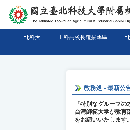
移至網頁之主要內容區位置
北科大
工科高校長選拔專區
:::
教務処 - 最新公
「特別なグループの
台湾師範大学が教育
をお願いいたします