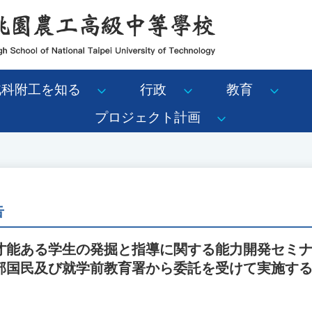
北科附工を知る
行政
教育
プロジェクト計画
告
才能ある学生の発掘と指導に関する能力開発セミ
部国民及び就学前教育署から委託を受けて実施す
。