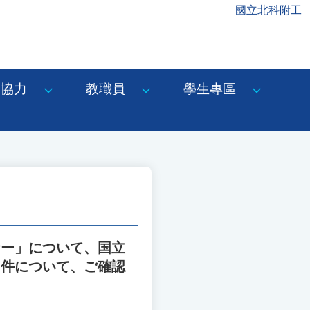
國立北科附工
協力
教職員
學生專區
ナー」について、国立
る件について、ご確認