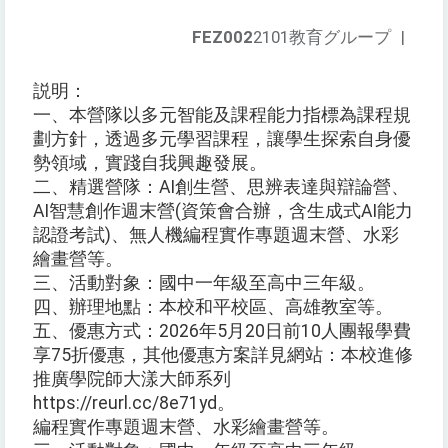
FEZ002
2101教育グループ
|
説明：
一、本營隊以多元智能及課程能力指標為課程規
劃方針，透過多元學習課程，讓學生探索自身優
勢領域，實踐自我興趣發展。
二、精選營隊：AI創生營、思辨表達與辯論營、
AI智慧創作週末營(資策會合辦，含生成式AI能力
認證考試)、無人機編程實作專題週末營、水彩
繪畫營等。
三、活動對象：國中一年級至高中三年級。
四、辦理地點：本校和平校區、高雄教室等。
五、優惠方式：2026年5月20日前10人團報學費
享75折優惠，其他優惠方案詳見網站：本校進修
推廣學院師大漾大師系列
https://reurl.cc/8e71yd。
編程實作專題週末營、水彩繪畫營等。