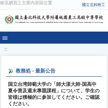
移至網頁之主要內容區位置
國立北科附工
:::
教務処 - 最新公告
国立台湾師範大学の「師大漾大師-国高中
夏令营及週末專題課程」について、学生の
皆様は積極的に参加してください。ご確認
ください。