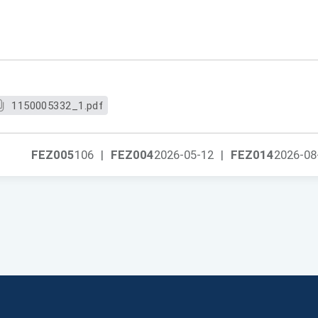
1150005332_1.pdf
FEZ005
106
|
FEZ004
2026-05-12
|
FEZ014
2026-08