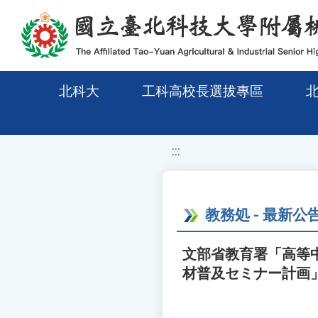
移至網頁之主要內容區位置
北科大
工科高校長選拔專區
:::
教務処 - 最新公
文部省教育署「高等
材普及セミナー計画