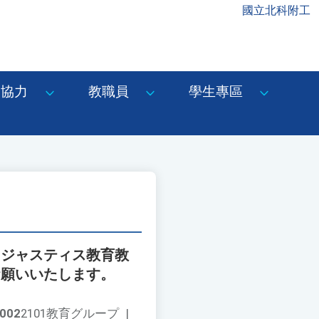
國立北科附工
協力
教職員
學生專區
・ジャスティス教育教
お願いいたします。
002
2101教育グループ
|