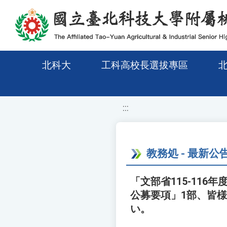
移至網頁之主要內容區位置
北科大
工科高校長選拔專區
:::
教務処 - 最新公
「文部省115-11
公募要項」1部、皆
い。