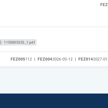
FEZ
1150005353_1.pdf
FEZ005
112
|
FEZ004
2026-05-12
|
FEZ014
2027-01