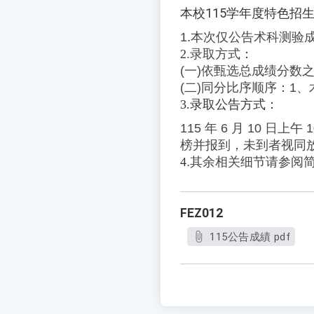
本校115学年度特色招
1.本次仅公告术科测验成
2
.录取方式：
(一)依甄选总成绩分数
(二)同分比序顺序：1
3.录取公告方式：
115 年 6 月 10 日
榜并报到，未到者视同
4
.其余相关细节请参阅
FEZ012
115公告成績 pdf