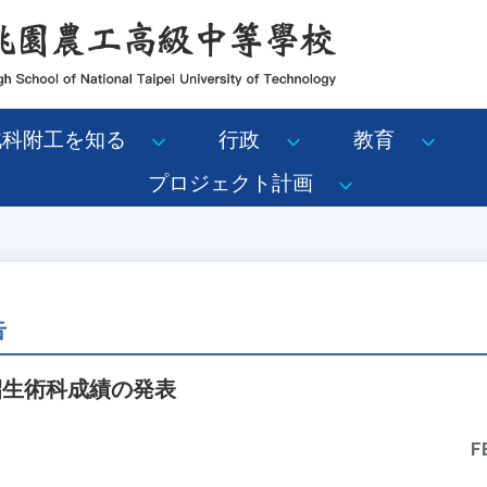
北科附工を知る
行政
教育
プロジェクト計画
告
招生術科成績の発表
F