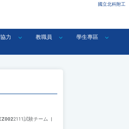
國立北科附工
協力
教職員
學生專區
EZ002
2111試験チーム
|