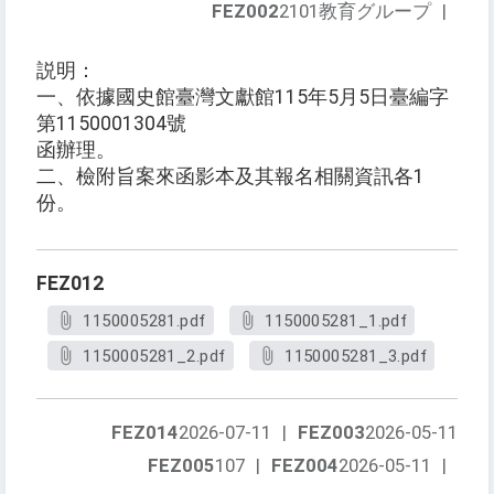
FEZ002
2101教育グループ
|
説明：
一、依據國史館臺灣文獻館115年5月5日臺編字
第1150001304號
函辦理。
二、檢附旨案來函影本及其報名相關資訊各1
份。
FEZ012
1150005281.pdf
1150005281_1.pdf
1150005281_2.pdf
1150005281_3.pdf
FEZ014
2026-07-11
|
FEZ003
2026-05-11
FEZ005
107
|
FEZ004
2026-05-11
|