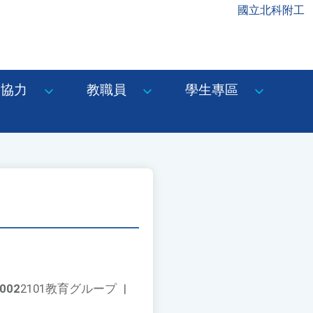
國立北科附工
協力
教職員
學生專區
002
2101教育グループ
|