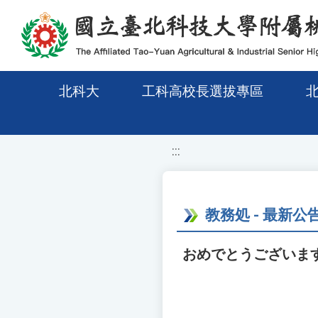
移至網頁之主要內容區位置
北科大
工科高校長選拔專區
:::
教務処 - 最新公
おめでとうございます