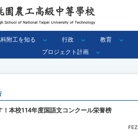
北科附工を知る
行政
教育
プロジェクト計画
告
！本校114年度国語文コンクール栄誉榜
FEZ