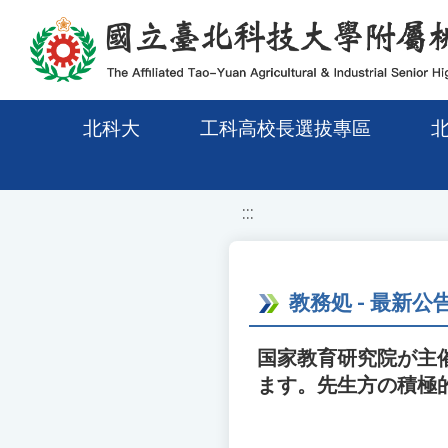
移至網頁之主要內容區位置
北科大
工科高校長選拔專區
:::
教務処 - 最新公
国家教育研究院が主
ます。先生方の積極