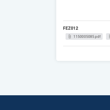
FEZ012
1150005085.pdf