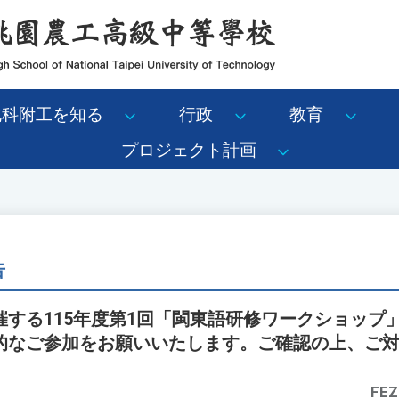
北科附工を知る
行政
教育
プロジェクト計画
告
催する115年度第1回「閩東語研修ワークショップ
的なご参加をお願いいたします。ご確認の上、ご
FEZ