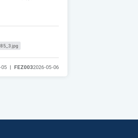
85_3.jpg
-05
|
FEZ003
2026-05-06