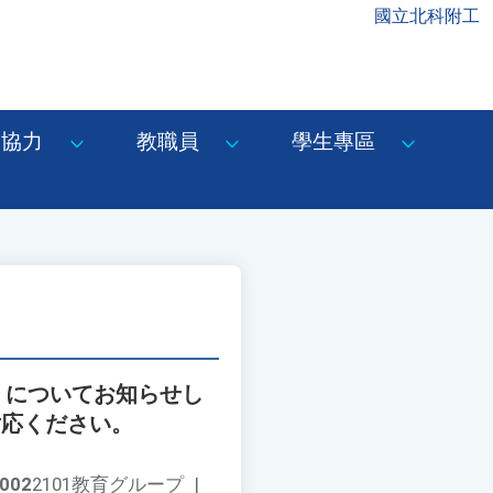
國立北科附工
協力
教職員
學生專區
」についてお知らせし
対応ください。
002
2101教育グループ
|