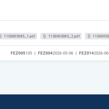
1150005085_1.pdf
1150005085_2.pdf
11500050
FEZ005
105
|
FEZ004
2026-05-06
|
FEZ014
2026-06