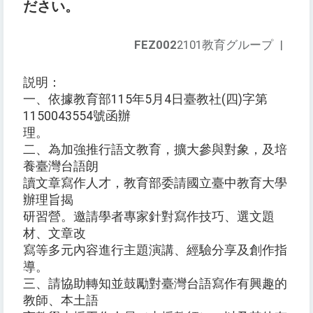
ださい。
FEZ002
2101教育グループ
|
説明：
一、依據教育部115年5月4日臺教社(四)字第
1150043554號函辦
理。
二、為加強推行語文教育，擴大參與對象，及培
養臺灣台語朗
讀文章寫作人才，教育部委請國立臺中教育大學
辦理旨揭
研習營。邀請學者專家針對寫作技巧、選文題
材、文章改
寫等多元內容進行主題演講、經驗分享及創作指
導。
三、請協助轉知並鼓勵對臺灣台語寫作有興趣的
教師、本土語