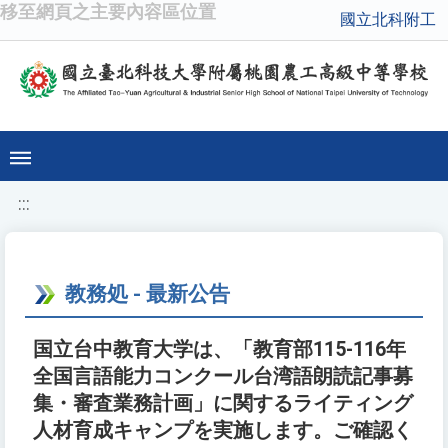
移至網頁之主要內容區位置
國立北科附工
:::
教務処 - 最新公告
国立台中教育大学は、「教育部115-116年
全国言語能力コンクール台湾語朗読記事募
集・審査業務計画」に関するライティング
人材育成キャンプを実施します。ご確認く