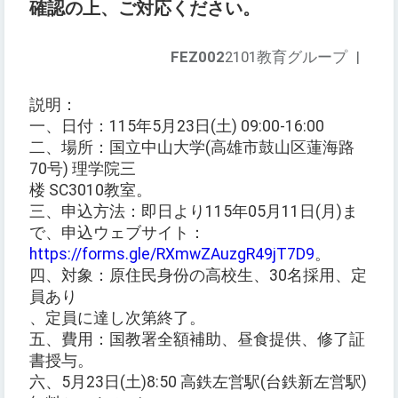
確認の上、ご対応ください。
FEZ002
2101教育グループ
|
説明：
一、日付：115年5月23日(土) 09:00-16:00
二、場所：国立中山大学(高雄市鼓山区蓮海路
70号) 理学院三
楼 SC3010教室。
三、申込方法：即日より115年05月11日(月)ま
で、申込ウェブサイト：
https://forms.gle/RXmwZAuzgR49jT7D9
。
四、対象：原住民身份の高校生、30名採用、定
員あり
、定員に達し次第終了。
五、費用：国教署全額補助、昼食提供、修了証
書授与。
六、5月23日(土)8:50 高鉄左営駅(台鉄新左営駅)