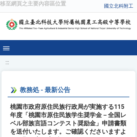
移至網頁之主要內容區位置
國立北科附工
:::
教務処 - 最新公告
桃園市政府原住民族行政局が実施する115
年度「桃園市原住民族学生奨学金－全国レ
ベル部族言語コンテスト奨励金」申請書類
を送付いたします。ご確認くださいますよ