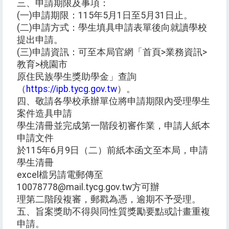
三、申請期限及事項：
(一)申請期限：115年5月1日至5月31日止。
(二)申請方式：學生填具申請表單後向就讀學校
提出申請。
(三)申請資訊：可至本局官網「首頁>業務資訊>
教育>桃園市
原住民族學生獎助學金」查詢
（
https://ipb.tycg.gov.tw
）。
四、敬請各學校承辦單位將申請期限內受理學生
案件造具申請
學生清冊並完成第一階段初審作業，申請人紙本
申請文件
於115年6月9日（二）前紙本函文至本局，申請
學生清冊
excel檔另請電郵傳至
10078778@mail.tycg.gov.tw方可辦
理第二階段複審，郵戳為憑，逾期不予受理。
五、旨案獎助不得與同性質獎勵要點或計畫重複
申請。