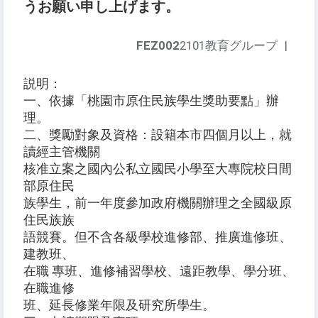
うお願い申し上げます。
FEZ002
2101教育グループ
|
説明：
一、依據「桃園市原住民族學生獎助要點」辦
理。
二、獎勵對象及資格：設籍本市四個月以上，就
讀經主管機關
核准立案之國內公私立國民小學至大專院校日間
部原住民
族學生，前一年度參加政府機關辦理之全國級原
住民族族
語競賽。但不含各級學校進修部、推廣進修班、
建教班、
在職 專班、進修補習學校、遠距教學、學分班、
在職進修
班、延長修業年限及研究所學生。