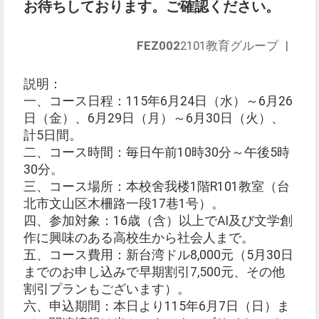
お待ちしております。ご確認ください。
FEZ002
2101教育グループ
|
説明：
一、コース日程：115年6月24日（水）～6月26
日（金）、6月29日（月）～6月30日（火）、
計5日間。
二、コース時間：毎日午前10時30分～午後5時
30分。
三、コース場所：本校舍我楼1階R101教室（台
北市文山区木柵路一段17巷1号）。
四、参加対象：16歳（含）以上でAI及び文学創
作に興味のある高校生から社会人まで。
五、コース費用：新台湾ドル8,000元（5月30日
までのお申し込みで早期割引7,500元、その他
割引プランもございます）。
六、申込期間：本日より115年6月7日（日）ま