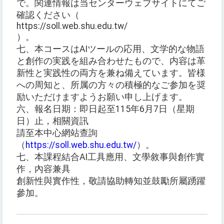
で。関連情報は当センターウェブサイトにてご
確認ください（
https://soll.web.shu.edu.tw/
）。
七、本コースはAIツールの応用、文学的な物語
と創作の実践を組み合わせたもので、内容は革
新性と実践性の両方を兼ね備えています。皆様
への周知と、所属の方々の積極的なご参加を奨
励いただけますようお願い申し上げます。
六、報名日期：即日起至115年6月7日（星期
日）止，相關資訊
請至本中心網站查詢
（
https://soll.web.shu.edu.tw/
）。
七、本課程結合AI工具應用、文學敘事與創作實
作，內容兼具
創新性與實作性，敬請協助轉知並鼓勵所屬踴躍
參加。