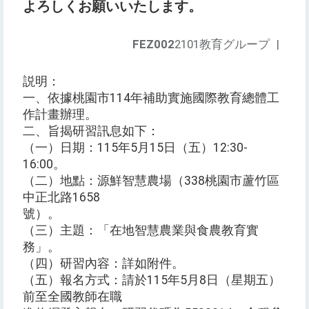
よろしくお願いいたします。
FEZ002
2101教育グループ
|
説明：
一、依據桃園市114年補助實施國際教育總體工
作計畫辦理。
二、旨揭研習訊息如下：
（一）日期：115年5月15日（五）12:30-
16:00。
（二）地點：源鮮智慧農場（338桃園市蘆竹區
中正北路1658
號）。
（三）主題：「在地智慧農業與食農教育實
務」。
（四）研習內容：詳如附件。
（五）報名方式：請於115年5月8日（星期五）
前至全國教師在職