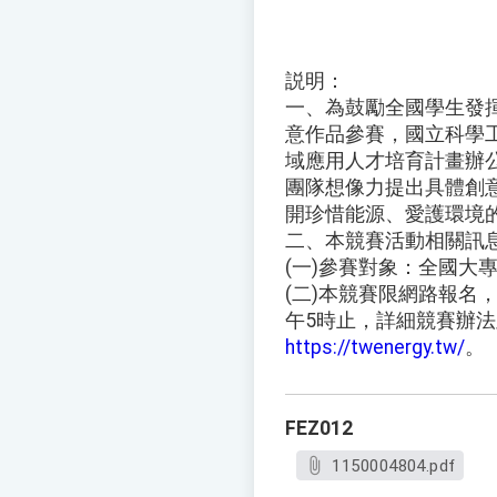
説明：
一、為鼓勵全國學生發
意作品參賽，國立科學
域應用人才培育計畫辦
團隊想像力提出具體創
開珍惜能源、愛護環境
二、本競賽活動相關訊
(一)參賽對象：全國大
(二)本競賽限網路報名，
午5時止，詳細競賽辦
https://twenergy.tw/
。
FEZ012
1150004804.pdf