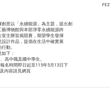
FEZ
揮創意以「永續能源」為主題，提出創
工藝博物館與本部淨零永續能源跨
公室主辦旨揭競賽，期望學生發揮
意設計作品，提倡在生活中確實展
的行動。
息如下：
專、高中職及國中學生。
報名時間即日起至115年5月13日下
法及內容請見網頁