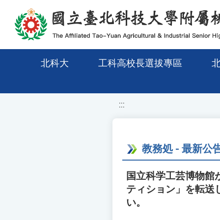
移至網頁之主要內容區位置
北科大
工科高校長選拔專區
:::
教務処 - 最新公
国立科学工芸博物館
ティション」を転送
い。