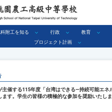
北科附工を知る
行政
教育
プロジェクト計画
告
が主催する115年度「台湾はできる―持続可能エネ
します。学生の皆様の積極的な参加を奨励いたし