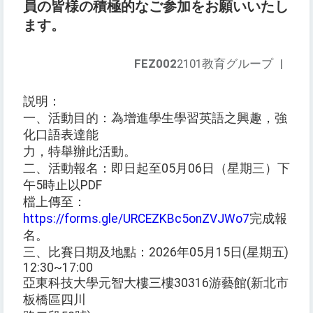
員の皆様の積極的なご参加をお願いいたし
ます。
FEZ002
2101教育グループ
|
説明：
一、活動目的：為增進學生學習英語之興趣，強
化口語表達能
力，特舉辦此活動。
二、活動報名：即日起至05月06日（星期三）下
午5時止以PDF
檔上傳至：
https://forms.gle/URCEZKBc5onZVJWo7
完成報
名。
三、比賽日期及地點：2026年05月15日(星期五)
12:30~17:00
亞東科技大學元智大樓三樓30316游藝館(新北市
板橋區四川