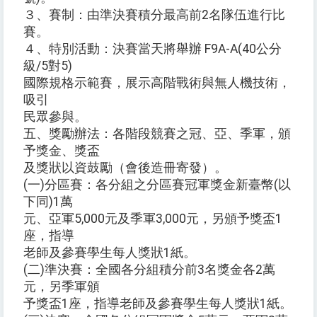
３、賽制：由準決賽積分最高前2名隊伍進行比
賽。
４、特別活動：決賽當天將舉辦 F9A-A(40公分
級/5對5)
國際規格示範賽，展示高階戰術與無人機技術，
吸引
民眾參與。
五、獎勵辦法：各階段競賽之冠、亞、季軍，頒
予獎金、獎盃
及獎狀以資鼓勵（會後造冊寄發）。
(一)分區賽：各分組之分區賽冠軍獎金新臺幣(以
下同)1萬
元、亞軍5,000元及季軍3,000元，另頒予獎盃1
座，指導
老師及參賽學生每人獎狀1紙。
(二)準決賽：全國各分組積分前3名獎金各2萬
元，另季軍頒
予獎盃1座，指導老師及參賽學生每人獎狀1紙。