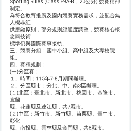
Sporting Rules (Class F9A-B，20公分) 競賽精神
制定。
為符合教育推廣及國內競賽實務需求，並配合無
人機非紅
供應鏈原則，部分規則經適度調整，競賽核心概
念與技術
標準仍與國際賽事接軌。
三、競賽分組：國中小組、高中組及大專校院
組。
四、賽程規劃：
(一)分區賽：
１、時間：115年7-8月期間辦理。
２、分區縣市：分北、中、南3區辦理。
(１)北區：臺北市、新北市、桃園市、基隆市、
宜蘭
縣、花蓮縣及連江縣，共7縣市。
(２)中區：新竹市、新竹縣、苗栗縣、臺中市、
彰化
縣、南投縣、雲林縣及金門縣，共8縣市。