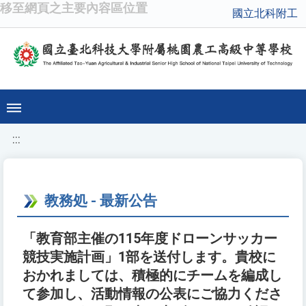
移至網頁之主要內容區位置
國立北科附工
:::
教務処 - 最新公告
「教育部主催の115年度ドローンサッカー
競技実施計画」1部を送付します。貴校に
おかれましては、積極的にチームを編成し
て参加し、活動情報の公表にご協力くださ