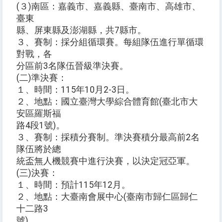
(３)南區：嘉義市、嘉義縣、臺南市、高雄市、
臺東
縣、屏東縣及澎湖縣，共7縣市。
３、賽制：採分組循環賽。每組隊伍進行單循環
對戰，各
分區前3名隊伍晉級準決賽。
(二)準決賽：
１、時間：115年10月2-3日。
２、地點：國立臺灣大學綜合體育館(臺北市大
安區羅斯福
路4段1號)。
３、賽制：採積分賽制。準決賽積分最高前2名
隊伍將於總
統盃無人機競賽中進行決賽，以決定冠亞軍。
(三)決賽：
１、時間：預計115年12月。
２、地點：大臺南會展中心(臺南市歸仁區歸仁
十二路3
號)。