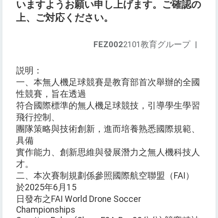
いますようお願い申し上げます。ご確認の
上、ご対応ください。
FEZ002
2101教育グループ
|
説明：
一、本無人機足球競賽是教育部首次舉辦的全國
性競賽，旨在透過
符合國際標準的無人機足球競技，引導學生學習
飛行控制、
團隊策略與技術創新，進而培養熟悉國際規範、
具備
實作能力、創新思維與發展潛力之無人機科技人
才。
二、本次賽制規劃係參照國際航空聯盟（FAI）
於2025年6月15
日發布之FAI World Drone Soccer
Championships