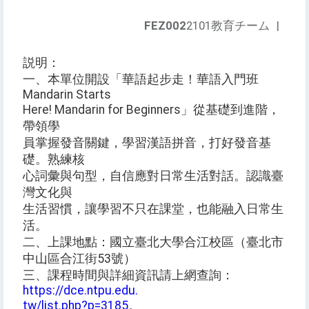
FEZ002
2101教育チーム
|
説明：
一、本單位開設「華語起步走！華語入門班
Mandarin Starts
Here! Mandarin for Beginners」從基礎到進階，
帶領學
員掌握發音關鍵，學習漢語拼音，打好發音基
礎。熟練核
心詞彙與句型，自信應對日常生活對話。認識臺
灣文化與
生活習慣，讓學習不只在課堂，也能融入日常生
活。
二、上課地點：國立臺北大學合江校區（臺北市
中山區合江街53號）
三、課程時間與詳細資訊請上網查詢：
https://dce.ntpu.edu.
tw/list.php?p=3185
。