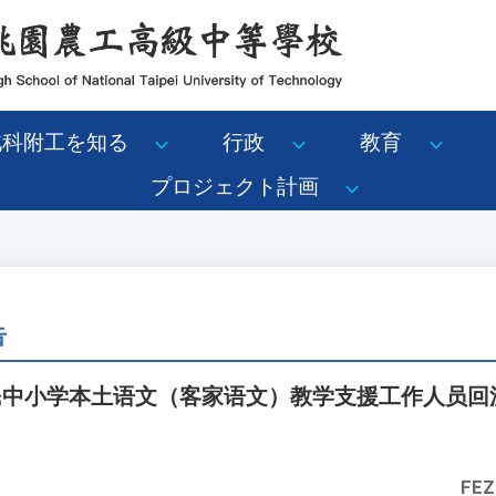
北科附工を知る
行政
教育
プロジェクト計画
告
国民中小学本土语文（客家语文）教学支援工作人员回
FEZ