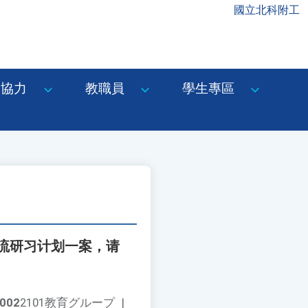
國立北科附工
協力
教職員
學生專區
流研习计划一案，请
002
2101教育グループ
|