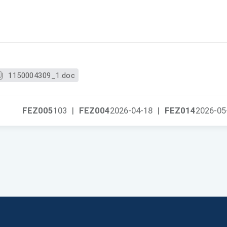
1150004309_1.doc
FEZ005
103
|
FEZ004
2026-04-18
|
FEZ014
2026-05