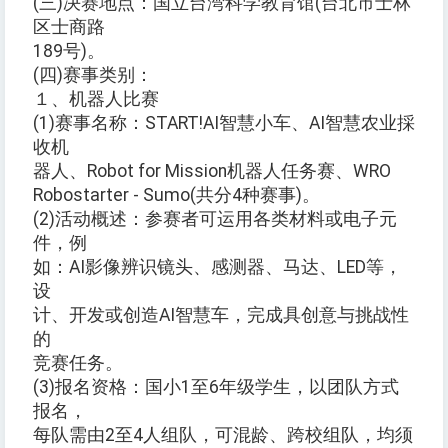
(三)决赛地点：国立台湾科学教育馆(台北市士林
区士商路
189号)。
(四)赛事类别：
１、机器人比赛
(1)赛事名称：START!AI智慧小车、AI智慧农业採
收机
器人、Robot for Mission机器人任务赛、WRO
Robostarter - Sumo(共分4种赛事)。
(2)活动概述：参赛者可运用各类材料或电子元
件，例
如：AI影像辨识镜头、感测器、马达、LED等，
设
计、开发或创造AI智慧车，完成具创意与挑战性
的
竞赛任务。
(3)报名资格：国小1至6年级学生，以团队方式
报名，
每队需由2至4人组队，可混龄、跨校组队，均须