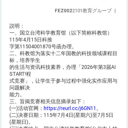
FEZ002
2101教育グループ
|
説明：
一、国立台湾科学教育馆（以下简称科教馆）
115年4月15日科推
字第11504001870号函办理。
二、科教馆为落实十二年国教的科技领域课程目
标，培养学生
的生活与资讯科技素养，办理「2026年第3届AI
START!程
式竞赛」，让学生于参与过程中强化实作应用与
问题解决
能力。
三、旨揭竞赛相关信息摘录如下：
(一)活动官网：
https://reurl.cc/j6GN11
。
(二)决赛日期：115年7月4日(星期六)至7月5日
(星期日)。