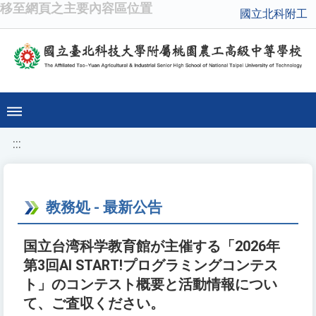
移至網頁之主要內容區位置
國立北科附工
:::
教務処 - 最新公告
国立台湾科学教育館が主催する「2026年
第3回AI START!プログラミングコンテス
ト」のコンテスト概要と活動情報につい
て、ご査収ください。