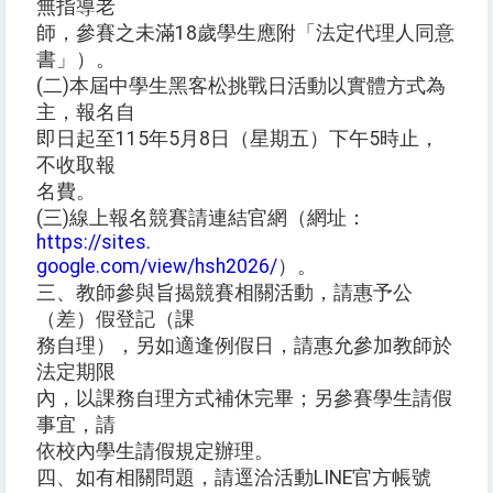
無指導老
師，參賽之未滿18歲學生應附「法定代理人同意
書」）。
(二)本屆中學生黑客松挑戰日活動以實體方式為
主，報名自
即日起至115年5月8日（星期五）下午5時止，
不收取報
名費。
(三)線上報名競賽請連結官網（網址：
https://sites.
google.com/view/hsh2026/
）。
三、教師參與旨揭競賽相關活動，請惠予公
（差）假登記（課
務自理），另如適逢例假日，請惠允參加教師於
法定期限
內，以課務自理方式補休完畢；另參賽學生請假
事宜，請
依校內學生請假規定辦理。
四、如有相關問題，請逕洽活動LINE官方帳號