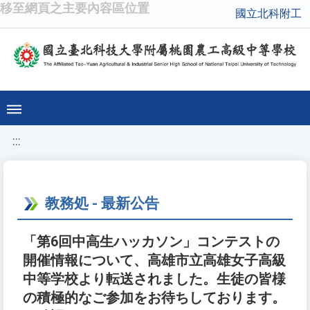
移至網頁之主要內容區位置
國立北科附工
:::
教務処 - 最新公告
「第6回中高生ハッカソン」コンテストの
開催情報について、高雄市立高雄女子高級
中等学校より転送されました。生徒の皆様
の積極的なご参加をお待ちしております。