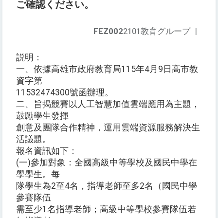
ご確認ください。
FEZ002
2101教育グループ
|
説明：
一、依據高雄市政府教育局115年4月9日高市教
資字第
11532474300號函辦理。
二、旨揭競賽以人工智慧加值雲端應用為主題，
鼓勵學生發揮
創意及團隊合作精神，運用雲端資源服務解決生
活議題。
報名資訊如下：
(一)參加對象：全國高級中等學校及國民中學在
學學生。每
隊學生為2至4名，指導老師至多2名（國民中學
參賽隊伍
需至少1名指導老師；高級中等學校參賽隊伍若