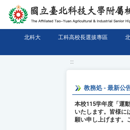
移至網頁之主要內容區位置
北科大
工科高校長選拔專區
:::
教務処 - 最新公
本校115学年度「
いたします。皆様に
願い申し上げます。