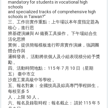
mandatory for students in vocational high
schools
and specialized tracks of comprehensive high
schools in Taiwan?”
三、工作坊實作重點：上午場以本年度指定題為
核心，進行思
辨基礎演練與 AI 備賽工具操作 。下午場結合生
活化思辨
實例，提供簡報模板進行即席實作演練，強調團
體合作與
邏輯發表 。活動將依個人及小組表現積分給予獎
勵 。
四、活動時間地點： 115 年 7 月 10 日（星期
五） 臺中市立
沙鹿工業高級中等學校 。
五、報名對象： 全國技高及綜高專門學程師生，
每校至多 5
人，上限 50 人 。
六、報名及錄取時程：報名截止： 請於 115 年 5