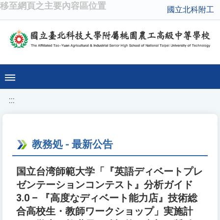
移至網頁之主要內容區位置
國立北科附工
:::
教務処 - 最新公告
国立台湾師範大学「『英語ディベートプレ
ゼンテーションコンテスト』分析ガイド
3.0 – 『高度なディベート能力店』技術総
合高校生・教師ワークショップ」実施計