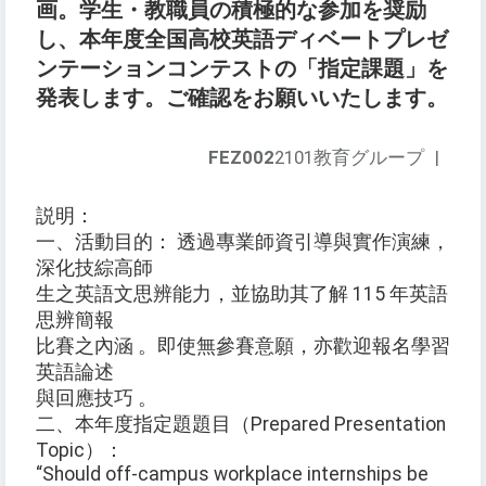
画。学生・教職員の積極的な参加を奨励
し、本年度全国高校英語ディベートプレゼ
ンテーションコンテストの「指定課題」を
発表します。ご確認をお願いいたします。
FEZ002
2101教育グループ
|
説明：
一、活動目的： 透過專業師資引導與實作演練，
深化技綜高師
生之英語文思辨能力，並協助其了解 115 年英語
思辨簡報
比賽之內涵 。即使無參賽意願，亦歡迎報名學習
英語論述
與回應技巧 。
二、本年度指定題題目（Prepared Presentation
Topic）：
“Should off-campus workplace internships be