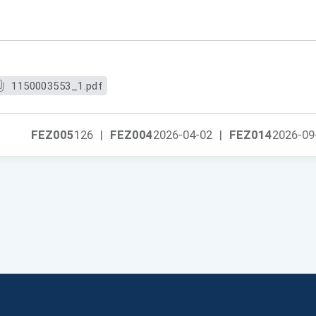
1150003553_1.pdf
FEZ005
126
|
FEZ004
2026-04-02
|
FEZ014
2026-09