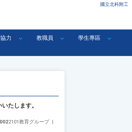
國立北科附工
協力
教職員
學生專區
いいたします。
002
2101教育グループ
|