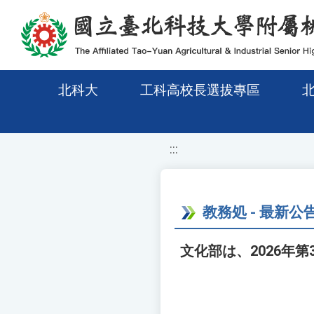
移至網頁之主要內容區位置
北科大
工科高校長選拔專區
:::
教務処 - 最新公
文化部は、2026年